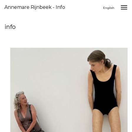
Annemare Rijnbeek - Info
Togg
English
navi
info