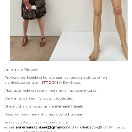
Annemare Rijnbeek
Professioneel beeldend kunstenaar, aangesloten bij kunst- en
architectuurcentrum
STROOM
in Den Haag.
Abstracte hedendaagse mixed media figuratieve kunst.
Werk in zowel bedrijfs- als privécollecties.
Check ook mijn Instagram:
annemarerijnbeek
Naast vrij werk neem ik graag opdrachten aan.
Je kunt contact met me opnemen per
email:
annemare.rijnbeek@gmail.com
of tel
0648933429
of DM me op