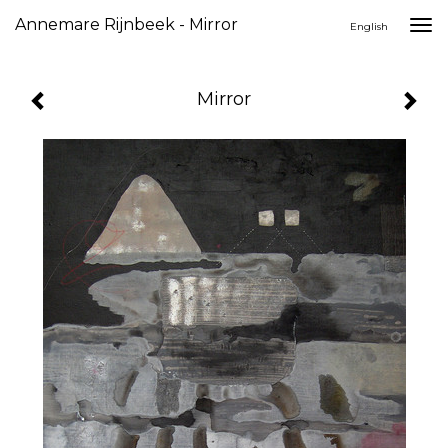
Annemare Rijnbeek - Mirror
Togg
English
navi
Mirror