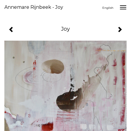
Annemare Rijnbeek - Joy
Togg
English
navi
Joy