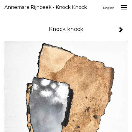
Annemare Rijnbeek - Knock Knock
Togg
English
navi
Knock knock