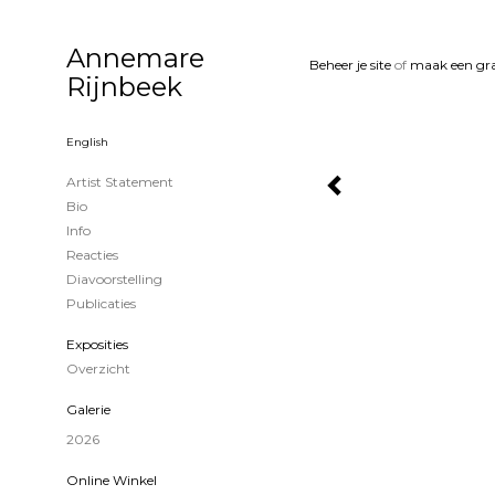
Annemare
Beheer je site
of
maak een gra
Rijnbeek
English
Artist Statement
Bio
Info
Reacties
Diavoorstelling
Publicaties
Exposities
Overzicht
Galerie
2026
Online Winkel