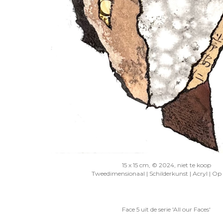
15 x 15 cm, © 2024, niet te koop
Tweedimensionaal | Schilderkunst | Acryl | Op
Face 5 uit de serie 'All our Faces'