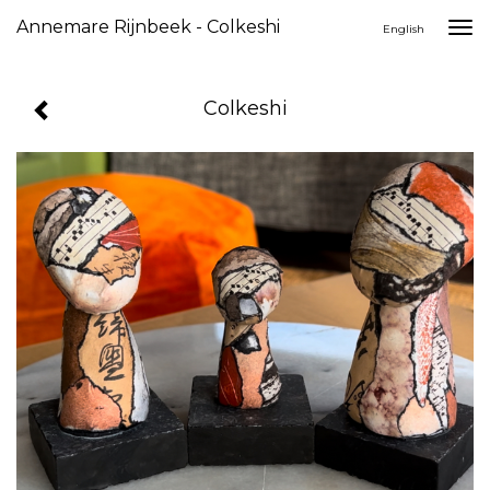
Annemare Rijnbeek - Colkeshi
Togg
English
navi
Colkeshi